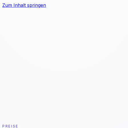
Zum Inhalt springen
Problem
Lösung
Ergebnis
Für Wen
Preise
7 Tage kostenlos testen
PREISE