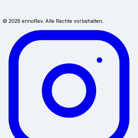
ChatGPT-Sichtbarkeit
→
Alternative zu
Birdeye
→
Alternative zu ReviewTrackers
→
© 2026 ennoRev. Alle Rechte vorbehalten.
Impressum
→
Datenschutzerklärung
→
AGB
→