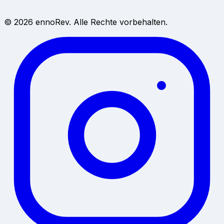
Birdeye
→
Alternative zu ReviewTrackers
→
© 2026 ennoRev. Alle Rechte vorbehalten.
Impressum
→
Datenschutzerklärung
→
AGB
→