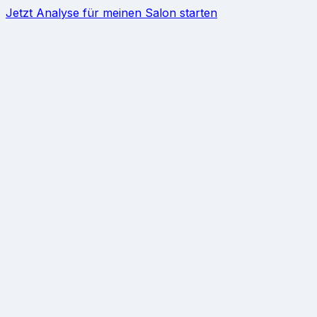
Jetzt Analyse für meinen Salon starten
Problem
→
Lösung
→
Ergebnis
→
Preise
→
Bewertungen beantworten
→
KI-
Antworten
→
Bewertungen-
Tool
→
Bewertungsmanagement Software
→
Review-
Management Software
→
Profil automatisieren
→